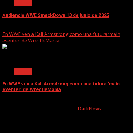
Noticias
Audiencia WWE SmackDown 13 de junio de 2025
June 17, 2025
En WWE ven a Kali Armstrong como una futura ‘main
eventer’ de WrestleMania
2 min read
Noticias
En WWE ven a Kali Armstrong como una futura ‘main
eventer’ de WrestleMania
June 17, 2025
Copyright © All rights reserved.
|
DarkNews
by AF
themes.