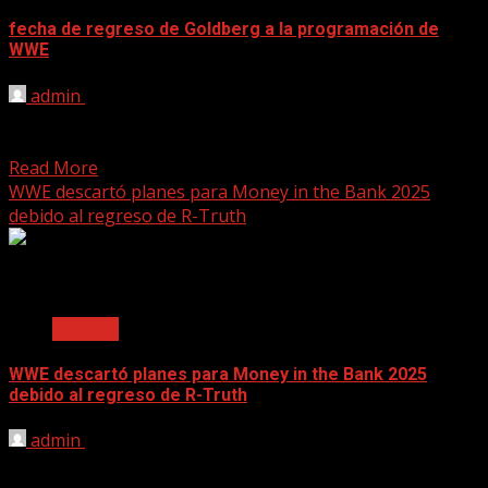
fecha de regreso de Goldberg a la programación de
WWE
admin
June 12, 2025
[ad_1] Se filtra la fecha en la que está planeada el regreso
de Goldberg a WWE. Goldberg...
Read More
WWE descartó planes para Money in the Bank 2025
debido al regreso de R-Truth
2 min read
Noticias
WWE descartó planes para Money in the Bank 2025
debido al regreso de R-Truth
admin
June 9, 2025
[ad_1] WWE descartó planes creativos para introducir de