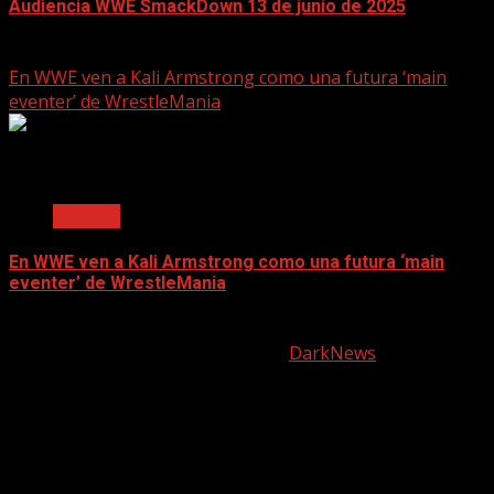
Audiencia WWE SmackDown 13 de junio de 2025
June 17, 2025
En WWE ven a Kali Armstrong como una futura ‘main
eventer’ de WrestleMania
2 min read
Noticias
En WWE ven a Kali Armstrong como una futura ‘main
eventer’ de WrestleMania
June 17, 2025
Copyright © All rights reserved.
|
DarkNews
by AF
themes.