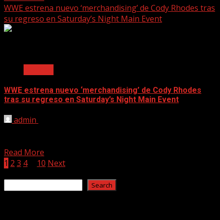
WWE estrena nuevo ‘merchandising’ de Cody Rhodes tras
su regreso en Saturday’s Night Main Event
2 min read
Noticias
WWE estrena nuevo ‘merchandising’ de Cody Rhodes
tras su regreso en Saturday’s Night Main Event
admin
May 26, 2025
[ad_1] Luego de su esperado regreso, WWE lanzó nuevo
merchandising de Cody Rhodes. Cody Rhodes regresó el...
Read More
Posts
1
2
3
4
…
10
Next
Search
pagination
Search
Recent Posts