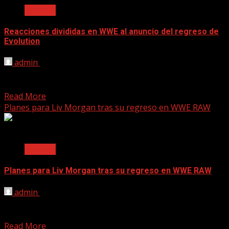
Noticias
Reacciones divididas en WWE al anuncio del regreso de
Evolution
admin
June 1, 2025
[ad_1] El anuncio del regreso de WWE Evolution genera
división de opiniones en el vestuario femenino. Hace...
Read More
Planes para Liv Morgan tras su regreso en WWE RAW
2 min read
Noticias
Planes para Liv Morgan tras su regreso en WWE RAW
admin
May 29, 2025
[ad_1] Se dan a conocer los planes para Liv Morgan luego
de volver a WWE en la...
Read More