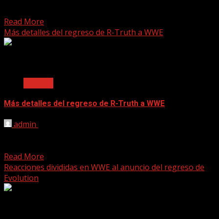
nuevo a R-Truth. El pasado sábado, durante la
celebración...
Read More
Más detalles del regreso de R-Truth a WWE
2 min read
Noticias
Más detalles del regreso de R-Truth a WWE
admin
June 8, 2025
[ad_1] Se dan a conocer mayor información sobre el
retorno de R-Truth a WWE. Este sábado, en...
Read More
Reacciones divididas en WWE al anuncio del regreso de
Evolution
2 min read