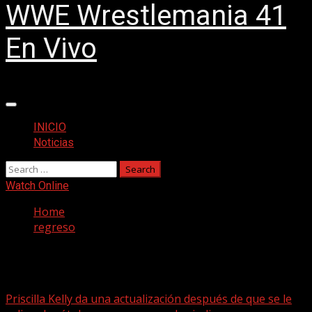
WWE Wrestlemania 41
En Vivo
Primary
Menu
INICIO
Noticias
Search
for:
Watch Online
Home
regreso
regreso
Priscilla Kelly da una actualización después de que se le