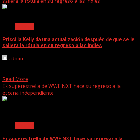
saliera la rótula en su regreso a las indies
2 min read
Noticias
Priscilla Kelly da una actualización después de que se le
saliera la rótula en su regreso a las indies
admin
June 16, 2025
[ad_1] Priscilla Kelly comparte una actualización positiva
sobre su estado físico. Priscilla Kelly regresó a la escena...
Read More
Ex superestrella de WWE NXT hace su regreso a la
escena independiente
2 min read
Noticias
Ex superestrella de WWE NXT hace su regreso a la