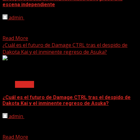
escena independiente
admin
June 16, 2025
[ad_1] Recientemente, una ex superestrella de WWE NXT
volvió a la escena independiente. Tras confirmarse la ola...
Read More
¿Cuál es el futuro de Damage CTRL tras el despido de
Dakota Kai y el inminente regreso de Asuka?
2 min read
Noticias
¿Cuál es el futuro de Damage CTRL tras el despido de
Dakota Kai y el inminente regreso de Asuka?
admin
June 15, 2025
[ad_1] Detalles del futuro de Damage CTRL en WWE.
Damage CTRL se creó en 2022 con Bayley,...
Read More