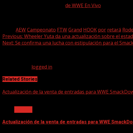
No te pierdas de las últimas
de WWE En Vivo
, Donluchas te
ultimo en información del Wrestling.
[ad_2]
Tags:
AEW
Campeonato
FTW
Grand
HOOK
por
retará
Rode
Continue
Previous:
Wheeler Yuta da una actualización sobre el estad
Next:
Se confirma una lucha con estipulación para el Sma
Reading
Leave a Reply
You must be
logged in
to post a comment.
Related Stories
Actualización de la venta de entradas para WWE SmackDown
2 min read
Noticias
Actualización de la venta de entradas para WWE SmackDow