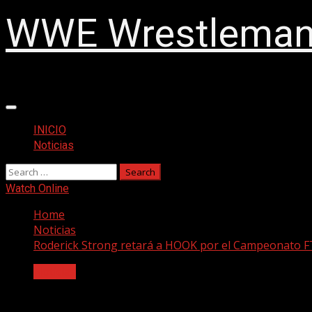
WWE Wrestlemani
Primary
Menu
INICIO
Noticias
Search
for:
Watch Online
Home
Noticias
Roderick Strong retará a HOOK por el Campeonato 
Noticias
Roderick Strong retará a HOOK por el