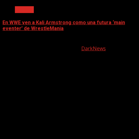
Noticias
En WWE ven a Kali Armstrong como una futura ‘main
eventer’ de WrestleMania
June 17, 2025
Copyright © All rights reserved.
|
DarkNews
by AF
themes.