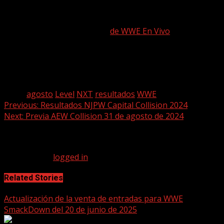
Este sitio web utiliza cookies. Acepta para continuar. Vale
No te pierdas de las últimas
de WWE En Vivo
, Donluchas
te presenta toda la información, noticias & rumores.
Síguenos en nuestras redes sociales para que no te
pierdas lo ultimo en información del Wrestling.
[ad_2]
Tags:
agosto
Level
NXT
resultados
WWE
Continue
Previous:
Resultados NJPW Capital Collision 2024
Next:
Previa AEW Collision 31 de agosto de 2024
Reading
Leave a Reply
You must be
logged in
to post a comment.
Related Stories
Actualización de la venta de entradas para WWE
SmackDown del 20 de junio de 2025