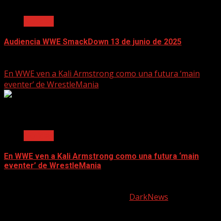
2 min read
Noticias
Audiencia WWE SmackDown 13 de junio de 2025
June 17, 2025
En WWE ven a Kali Armstrong como una futura ‘main
eventer’ de WrestleMania
2 min read
Noticias
En WWE ven a Kali Armstrong como una futura ‘main
eventer’ de WrestleMania
June 17, 2025
Copyright © All rights reserved.
|
DarkNews
by AF
themes.