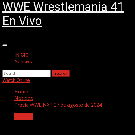
WWE Wrestlemania 41
En Vivo
Primary
Menu
INICIO
Noticias
Search
for:
Watch Online
Home
Noticias
Previa WWE NXT 27 de agosto de 2024
Noticias
Previa WWE NXT 27 de agosto de