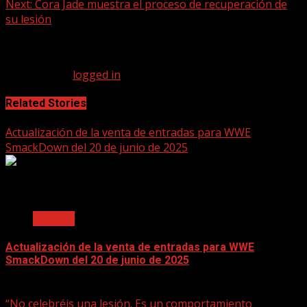
Next:
Cora Jade muestra el proceso de recuperación de
Reading
su lesión
Leave a Reply
You must be
logged in
to post a comment.
Related Stories
Actualización de la venta de entradas para WWE
SmackDown del 20 de junio de 2025
2 min read
Noticias
Actualización de la venta de entradas para WWE
SmackDown del 20 de junio de 2025
June 17, 2025
“No celebréis una lesión. Es un comportamiento