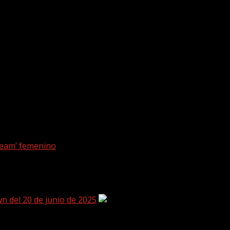
dores / 0.17
ltimas noticias sobre
WWE
,
AEW
y demás compañías de
Pro 
os en nuestras redes sociales para no perderte ninguna de
 presenta toda la información, noticias & rumores. Síguenos
team’ femenino
 del 20 de junio de 2025