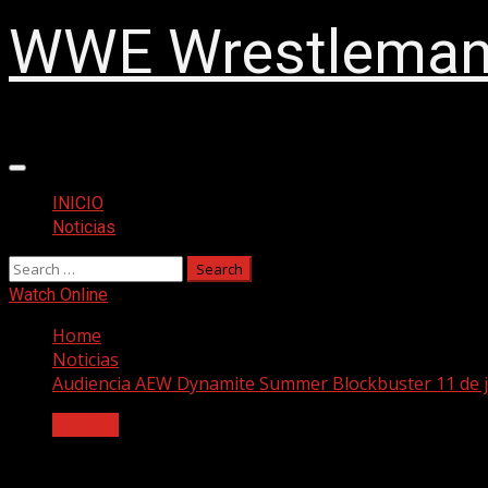
WWE Wrestlemani
Primary
Menu
INICIO
Noticias
Search
for:
Watch Online
Home
Noticias
Audiencia AEW Dynamite Summer Blockbuster 11 de j
Noticias
Audiencia AEW Dynamite Summer Blockb